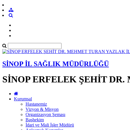
SİNOP İL SAĞLIK MÜDÜRLÜĞÜ
SİNOP ERFELEK ŞEHİT DR
Kurumsal
Hastanemiz
Vizyon & Misyon
Organizasyon Şeması
Başhekim
İdari ve Mali İşler Müdürü