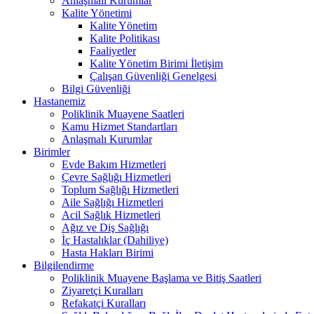
Anlaşmalı Kurumlar
Kalite Yönetimi
Kalite Yönetim
Kalite Politikası
Faaliyetler
Kalite Yönetim Birimi İletişim
Çalışan Güvenliği Genelgesi
Bilgi Güvenliği
Hastanemiz
Poliklinik Muayene Saatleri
Kamu Hizmet Standartları
Anlaşmalı Kurumlar
Birimler
Evde Bakım Hizmetleri
Çevre Sağlığı Hizmetleri
Toplum Sağlığı Hizmetleri
Aile Sağlığı Hizmetleri
Acil Sağlık Hizmetleri
Ağız ve Diş Sağlığı
İç Hastalıklar (Dahiliye)
Hasta Hakları Birimi
Bilgilendirme
Poliklinik Muayene Başlama ve Bitiş Saatleri
Ziyaretçi Kuralları
Refakatçi Kuralları