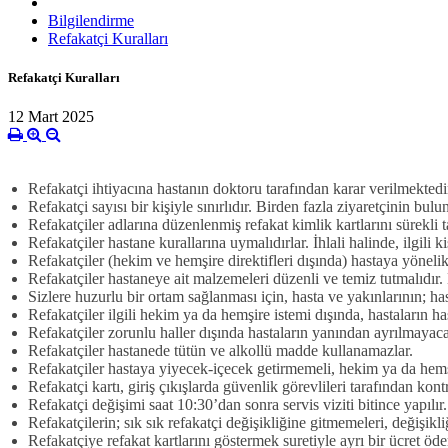
Bilgilendirme
Refakatçi Kuralları
Refakatçi Kuralları
12 Mart 2025
Refakatçi ihtiyacına hastanın doktoru tarafından karar verilmektedi
Refakatçi sayısı bir kişiyle sınırlıdır. Birden fazla ziyaretçinin bul
Refakatçiler adlarına düzenlenmiş refakat kimlik kartlarını sürekli 
Refakatçiler hastane kurallarına uymalıdırlar. İhlali halinde, ilgili
Refakatçiler (hekim ve hemşire direktifleri dışında) hastaya yönel
Refakatçiler hastaneye ait malzemeleri düzenli ve temiz tutmalıdır.
Sizlere huzurlu bir ortam sağlanması için, hasta ve yakınlarının; h
Refakatçiler ilgili hekim ya da hemşire istemi dışında, hastaların 
Refakatçiler zorunlu haller dışında hastaların yanından ayrılmayaca
Refakatçiler hastanede tütün ve alkollü madde kullanamazlar.
Refakatçiler hastaya yiyecek-içecek getirmemeli, hekim ya da hem
Refakatçi kartı, giriş çıkışlarda güvenlik görevlileri tarafından kontr
Refakatçi değişimi saat 10:30’dan sonra servis viziti bitince yapılır
Refakatçilerin; sık sık refakatçi değişikliğine gitmemeleri, değişi
Refakatçiye refakat kartlarını göstermek suretiyle ayrı bir ücret öd