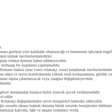
r.
unması gereksiz yere kalabalık oluşturacağı ve hastanenin işleyişini engel
takılı tutmak mecburiyetindedirler.
 kişinin refakat durumu kabul edilmeyecektir.
ik herhangi bir uygulama yapmamalıdır.
 Hastane malına zarar veren refakatçi, zararı karşılamak mecburiyetinded
asta odası ve servis koridorlarında yüksek sesle konuşmaması, gürültü ya
hastane dışına çıkarmayacak veya yatağını değiştirmeyecektir.
klardır.
şireye danışmadan hastaya hiçbir yiyecek içecek verilmemelidir.
ol edilir.
. Refakatçi değişimlerinden servis hemşireleri haberdar edilecektir.
kliğin zorunlu olması halinde durumu klinik sorumlu hemşiresine bildirme
emeksizin kahvaltı, öğle ve akşam yemekleri verilir.