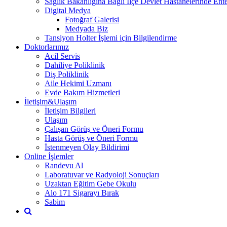
Sağlık Bakanlığına Bağlı İlçe Devlet Hastanelerinde En
Digital Medya
Fotoğraf Galerisi
Medyada Biz
Tansiyon Holter İşlemi için Bilgilendirme
Doktorlarımız
Acil Servis
Dahiliye Poliklinik
Diş Poliklinik
Aile Hekimi Uzmanı
Evde Bakım Hizmetleri
İletişim&Ulaşım
İletişim Bilgileri
Ulaşım
Çalışan Görüş ve Öneri Formu
Hasta Görüş ve Öneri Formu
İstenmeyen Olay Bildirimi
Online İşlemler
Randevu Al
Laboratuvar ve Radyoloji Sonuçları
Uzaktan Eğitim Gebe Okulu
Alo 171 Sigarayı Bırak
Sabim