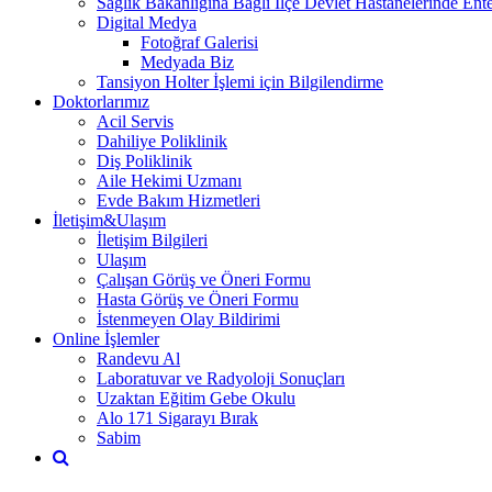
Sağlık Bakanlığına Bağlı İlçe Devlet Hastanelerinde En
Digital Medya
Fotoğraf Galerisi
Medyada Biz
Tansiyon Holter İşlemi için Bilgilendirme
Doktorlarımız
Acil Servis
Dahiliye Poliklinik
Diş Poliklinik
Aile Hekimi Uzmanı
Evde Bakım Hizmetleri
İletişim&Ulaşım
İletişim Bilgileri
Ulaşım
Çalışan Görüş ve Öneri Formu
Hasta Görüş ve Öneri Formu
İstenmeyen Olay Bildirimi
Online İşlemler
Randevu Al
Laboratuvar ve Radyoloji Sonuçları
Uzaktan Eğitim Gebe Okulu
Alo 171 Sigarayı Bırak
Sabim