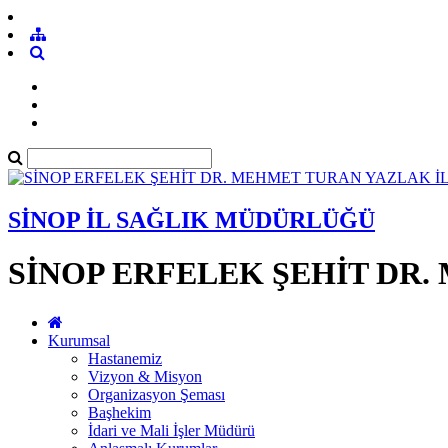
SİNOP İL SAĞLIK MÜDÜRLÜĞÜ
SİNOP ERFELEK ŞEHİT DR
Kurumsal
Hastanemiz
Vizyon & Misyon
Organizasyon Şeması
Başhekim
İdari ve Mali İşler Müdürü