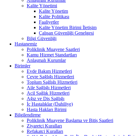
Anlaşmalı Kurumlar
Kalite Yönetimi
Kalite Yönetim
Kalite Politikası
Faaliyetler
Kalite Yönetim Birimi İletişim
Çalışan Güvenliği Genelgesi
Bilgi Güvenliği
Hastanemiz
Poliklinik Muayene Saatleri
Kamu Hizmet Standartları
Anlaşmalı Kurumlar
Birimler
Evde Bakım Hizmetleri
Çevre Sağlığı Hizmetleri
Toplum Sağlığı Hizmetleri
Aile Sağlığı Hizmetleri
Acil Sağlık Hizmetleri
Ağız ve Diş Sağlığı
İç Hastalıklar (Dahiliye)
Hasta Hakları Birimi
Bilgilendirme
Poliklinik Muayene Başlama ve Bitiş Saatleri
Ziyaretçi Kuralları
Refakatçi Kuralları