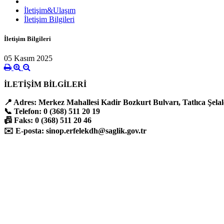
İletişim&Ulaşım
İletişim Bilgileri
İletişim Bilgileri
05 Kasım 2025
İLETİŞİM BİLGİLERİ
📍 Adres: Merkez Mahallesi Kadir Bozkurt Bulvarı, Tatlıca Şelale
📞 Telefon: 0 (368) 511 20 19
📠 Faks: 0 (368) 511 20 46
✉️ E-posta: sinop.erfelekdh@saglik.gov.tr