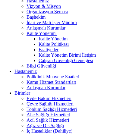
Hastanemiz
Vizyon & Misyon
Organizasyon Şeması
Başhekim
İdari ve Mali İşler Müdürü
Anlaşmalı Kurumlar
Kalite Yönetimi
Kalite Yönetim
Kalite Politikası
Faaliyetler
Kalite Yönetim Birimi İletişim
Çalışan Güvenliği Genelgesi
Bilgi Güvenliği
Hastanemiz
Poliklinik Muayene Saatleri
Kamu Hizmet Standartları
Anlaşmalı Kurumlar
Birimler
Evde Bakım Hizmetleri
Çevre Sağlığı Hizmetleri
Toplum Sağlığı Hizmetleri
Aile Sağlığı Hizmetleri
Acil Sağlık Hizmetleri
Ağız ve Diş Sağlığı
İç Hastalıklar (Dahiliye)