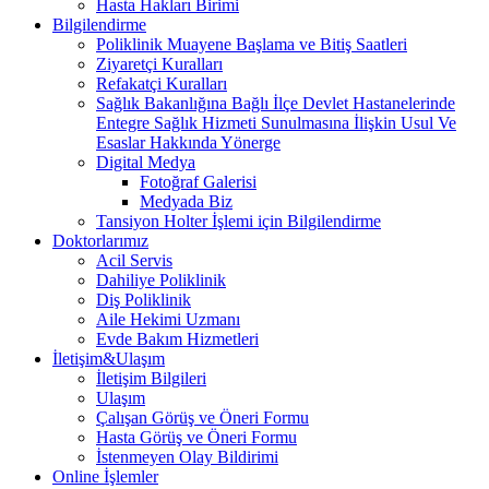
Hasta Hakları Birimi
Bilgilendirme
Poliklinik Muayene Başlama ve Bitiş Saatleri
Ziyaretçi Kuralları
Refakatçi Kuralları
Sağlık Bakanlığına Bağlı İlçe Devlet Hastanelerinde
Entegre Sağlık Hizmeti Sunulmasına İlişkin Usul Ve
Esaslar Hakkında Yönerge
Digital Medya
Fotoğraf Galerisi
Medyada Biz
Tansiyon Holter İşlemi için Bilgilendirme
Doktorlarımız
Acil Servis
Dahiliye Poliklinik
Diş Poliklinik
Aile Hekimi Uzmanı
Evde Bakım Hizmetleri
İletişim&Ulaşım
İletişim Bilgileri
Ulaşım
Çalışan Görüş ve Öneri Formu
Hasta Görüş ve Öneri Formu
İstenmeyen Olay Bildirimi
Online İşlemler