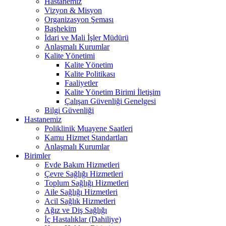
Hastanemiz
Vizyon & Misyon
Organizasyon Şeması
Başhekim
İdari ve Mali İşler Müdürü
Anlaşmalı Kurumlar
Kalite Yönetimi
Kalite Yönetim
Kalite Politikası
Faaliyetler
Kalite Yönetim Birimi İletişim
Çalışan Güvenliği Genelgesi
Bilgi Güvenliği
Hastanemiz
Poliklinik Muayene Saatleri
Kamu Hizmet Standartları
Anlaşmalı Kurumlar
Birimler
Evde Bakım Hizmetleri
Çevre Sağlığı Hizmetleri
Toplum Sağlığı Hizmetleri
Aile Sağlığı Hizmetleri
Acil Sağlık Hizmetleri
Ağız ve Diş Sağlığı
İç Hastalıklar (Dahiliye)