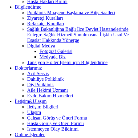
Hasta Hakları Birimi
Bilgilendirme
Poliklinik Muayene Başlama ve Bitiş Saatleri
Ziyaretçi Kuralları
Refakatçi Kuralları
Sağlık Bakanlığına Bağlı İlçe Devlet Hastanelerinde
Entegre Sağlık Hizmeti Sunulmasına İlişkin Usul Ve
Esaslar Hakkında Yönerge
Digital Medya
Fotoğraf Galerisi
Medyada Biz
Tansiyon Holter İşlemi için Bilgilendirme
Doktorlarımız
Acil Servis
Dahiliye Poliklinik
Diş Poliklinik
Aile Hekimi Uzmanı
Evde Bakım Hizmetleri
İletişim&Ulaşım
İletişim Bilgileri
Ulaşım
Çalışan Görüş ve Öneri Formu
Hasta Görüş ve Öneri Formu
İstenmeyen Olay Bildirimi
Online İşlemler